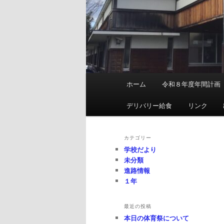
メ
ホーム
令和８年度年間計画
イ
ン
デリバリー給食
リンク
メ
ニ
ュ
カテゴリー
学校だより
ー
未分類
進路情報
１年
最近の投稿
本日の体育祭について