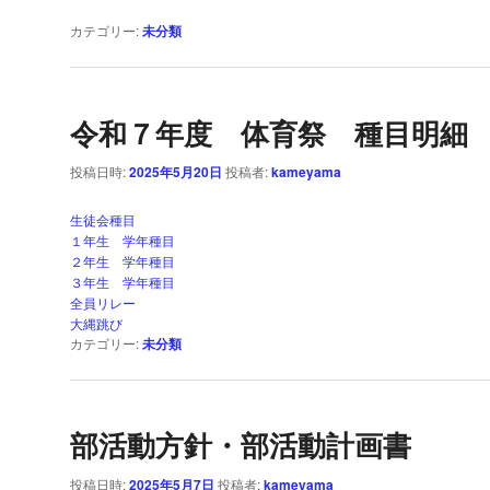
カテゴリー:
未分類
令和７年度 体育祭 種目明細
投稿日時:
2025年5月20日
投稿者:
kameyama
生徒会種目
１年生 学年種目
２年生 学年種目
３年生 学年種目
全員リレー
大縄跳び
カテゴリー:
未分類
部活動方針・部活動計画書
投稿日時:
2025年5月7日
投稿者:
kameyama