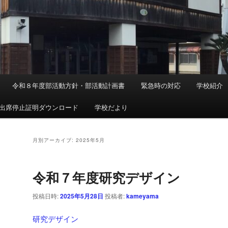
令和８年度部活動方針・部活動計画書
緊急時の対応
学校紹介
出席停止証明ダウンロード
学校だより
月別アーカイブ:
2025年5月
令和７年度研究デザイン
投稿日時:
2025年5月28日
投稿者:
kameyama
研究デザイン