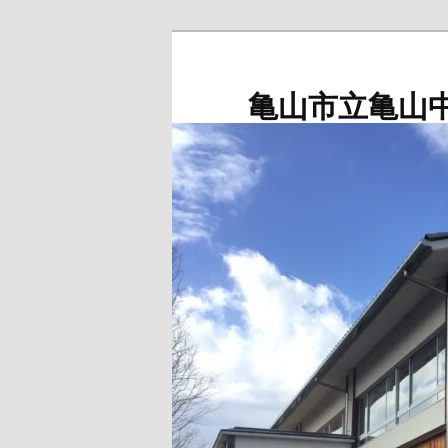
メ
サ
イ
ブ
ン
コ
亀山市立亀山
コ
ン
ン
テ
テ
ン
ン
ツ
ツ
へ
へ
移
移
動
動