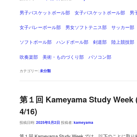
男子バスケットボール部
女子バスケットボール部
男
女子バレーボール部
男女ソフトテニス部
サッカー部
ソフトボール部
ハンドボール部
剣道部
陸上競技部
吹奏楽部
美術・ものづくり部
パソコン部
カテゴリー:
未分類
第１回 Kameyama Study Week 
4/16)
投稿日時:
2025年5月2日
投稿者:
kameyama
第１回 Kameyama Study Week では、以下のことに