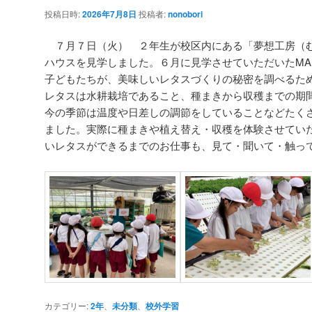
投稿日時:
2026年7月8日
投稿者:
nonobori
７月７日（火） ２年生が校区内にある「夢想工房（
ハウスを見学しました。６月に見学させていただいたMAK
子どもたちが、美味しいレタスづくりの秘密を調べるた
レタスは水耕栽培であること、種まきから収穫までの期
今の季節は温度や日差しの調節をしていることなどたく
ました。実際に種まきや植え替え・収穫を体験させてい
いレタスができるまでのお仕事も、見て・聞いて・触っ
カテゴリー:
2年
、
未分類
、
校外学習