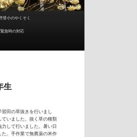
野登小のやくそく
緊急時の対応
年生
学習田の草抜きを行いまし
していました。抜く草の種類
協力して行いました。暑い日
した。手作業で無農薬の米作