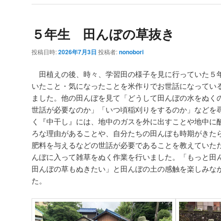
５年生 田んぼの草抜き
投稿日時:
2026年7月3日
投稿者:
nonobori
田植えの後、時々、学習田の様子を見に行っていた５
いたこと・気になったことを米作りでお世話になってい
ました。他の田んぼを見て「どうして田んぼの水をぬく
世話が必要なのか」「いつ頃稲刈りをするのか」などを
く『中干し』には、地中のガスを外に出すことや地中に
ろな理由があることや、自分たちの田んぼも時期がきた
肥料を与えるなどの世話が必要であることを教えていた
んぼに入って雑草をぬく作業を行いました。「もっと田
田んぼの草もぬきたい」と田んぼの土の感触を楽しみな
た。