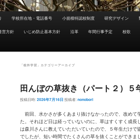
り
学校所在地・電話番号
小規模特認校制度
研究デザイン
経営方針
いじめ防止基本方針
沿革
年間行事予定
校歌
「
校外学習
」カテゴリーアーカイブ
田んぼの草抜き（パート２）５
投稿日時:
2026年7月16日
投稿者:
nonobori
前回、水かさが多くあまり抜けなかったので、改めて
た。それほど日は経っていないのに、草はすくすく成長
は森川さんに教えていただいていたので、５年生だけで
でしたが、短い時間でたくさんの草を抜くことができま