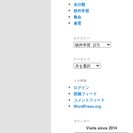
未分類
校外学習
集会
食育
カテゴリー
カ
テ
ゴ
アーカイブ
リ
ア
ー
ー
カ
メタ情報
イ
ログイン
ブ
投稿フィード
コメントフィード
WordPress.org
カウンター
Visits since 2014