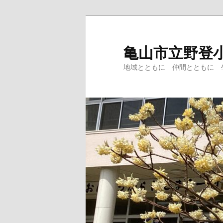
メ
サ
イ
ブ
ン
コ
亀山市立野登
コ
ン
地域とともに 仲間とともに 
ン
テ
テ
ン
ン
ツ
ツ
へ
へ
移
移
動
動