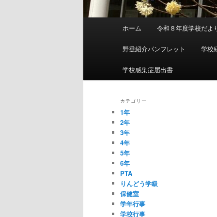
メ
ホーム
令和８年度学校だよ
イ
ン
野登紹介パンフレット
学校
メ
ニ
学校感染症届出書
ュ
ー
カテゴリー
1年
2年
3年
4年
5年
6年
PTA
りんどう学級
保健室
学年行事
学校行事