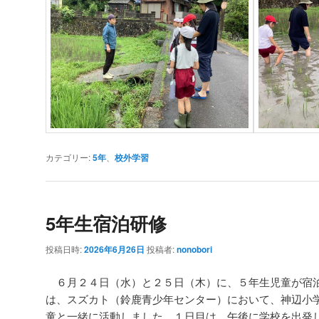
カテゴリー:
5年
、
校外学習
5年生宿泊研修
投稿日時:
2026年6月26日
投稿者:
nonobori
６月２４日（水）と２５日（木）に、５年生児童が宿
は、スズカト（鈴鹿青少年センター）において、神辺小
童と一緒に活動しました。１日目は、午後に学校を出発