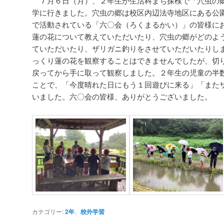
７月６日（月）、２年生が生活科まち探検で「穴虫の
学に行きました。穴虫の郷は校区内辺法寺地区にある公
で活動されている「六〇会（ろくまるかい）」の皆様に
蓮の花について教えていただいたり、穴虫の郷がどのよ
ていただいたり、ザリガニ釣りをさせていただいたりし
っくり蓮の花を観察することはできませんでしたが、切
戻ってから手に取って観察しました。２年生の児童の半
ことで、「今度晴れた日にもう１回遊びに来る」「また
いました。六〇会の皆様、ありがとうございました。
カテゴリー:
2年
、
校外学習