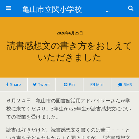
亀山市立関小学校 全校で「そろえる」取組
2026年6月25日
読書感想文の書き方をおしえて
いただきました
Share
Tweet
Pin
Mail
SMS
６月２４日 亀山市の図書館活用アドバイザーさんが学
校に来てくださり、3年生から5年生が読書感想文につい
ての授業を受けました。
読書は好きだけど、読書感想文を書くのは苦手・・・と
いう声を子どもたちからよく聞きますが、「読書感想文