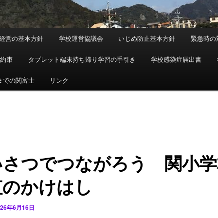
経営の基本方針
学校運営協議会
いじめ防止基本方針
緊急時の
の約束
タブレット端末持ち帰り学習の手引き
学校感染症届出書
までの関富士
リンク
いさつでつながろう 関小学
虹のかけはし
026年6月16日