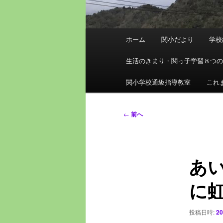
メ
ホーム
関小だより
学校
イ
ン
生活のきまり・関っ子学習８つ
メ
ニ
関小学校通級指導教室
これ
ュ
ー
投
←
前へ
稿
ナ
ビ
あ
ゲ
ー
に
シ
ョ
ン
投稿日時:
2