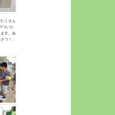
がたくさん
のついた
きます。あ
いさつ！」