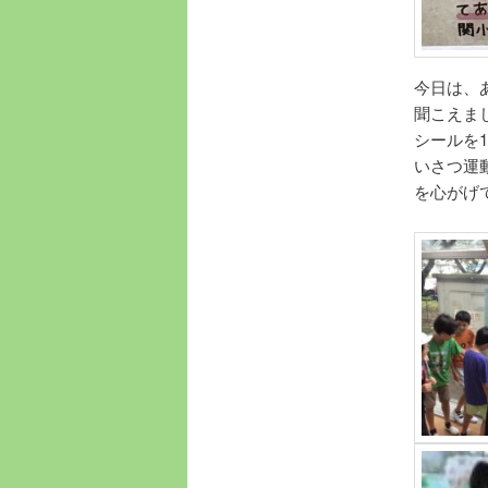
今日は、
聞こえま
シールを
いさつ運
を心がげ