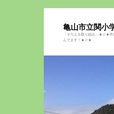
メ
イ
ン
亀山市立関小
コ
「そろえる取り組み」★☆★学
ン
んでます！★☆★
テ
ン
ツ
へ
移
動