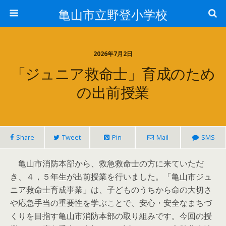
亀山市立野登小学校
2026年7月2日
「ジュニア救命士」育成のため
の出前授業
Share
Tweet
Pin
Mail
SMS
亀山市消防本部から、救急救命士の方に来ていただ
き、４，５年生が出前授業を行いました。「亀山市ジュ
ニア救命士育成事業」は、子どものうちから命の大切さ
や応急手当の重要性を学ぶことで、安心・安全なまちづ
くりを目指す亀山市消防本部の取り組みです。今回の授