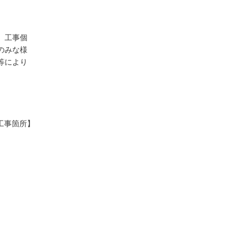
。工事個
のみな様
等により
工事箇所】