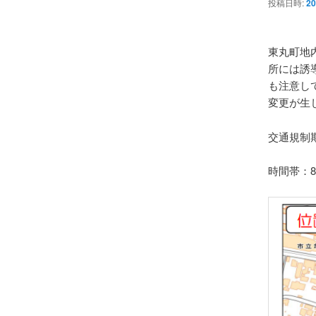
投稿日時:
2
東丸
町地
所には誘
も注意し
変更が生
交通規制
時間帯：