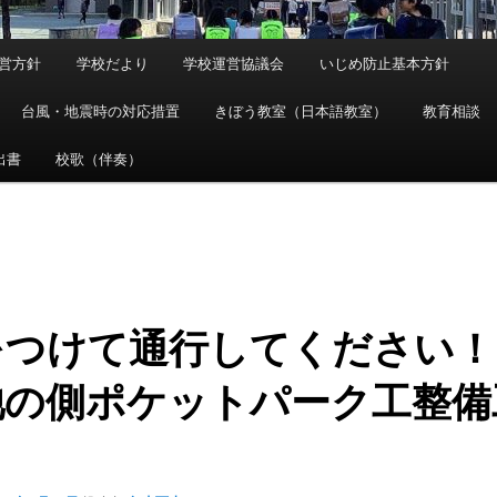
営方針
学校だより
学校運営協議会
いじめ防止基本方針
台風・地震時の対応措置
きぼう教室（日本語教室）
教育相談
出書
校歌（伴奏）
をつけて通行してください！
池の側ポケットパーク工整備
）