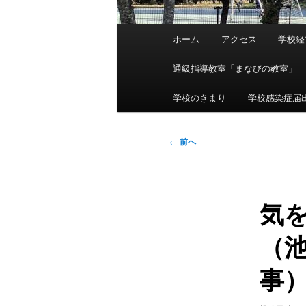
メ
ホーム
アクセス
学校経
イ
ン
通級指導教室「まなびの教室」
メ
ニ
学校のきまり
学校感染症届
ュ
ー
投
←
前へ
稿
ナ
ビ
気
ゲ
ー
（
シ
ョ
事
ン