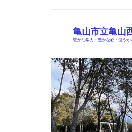
メ
イ
ン
亀山市立亀山
コ
確かな学力・豊かな心・健やか
ン
テ
ン
ツ
へ
移
動