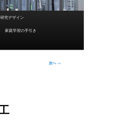
研究デザイン
家庭学習の手引き
次へ
→
工