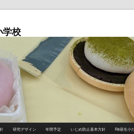
小学校
針
研究デザイン
年間予定
いじめ防止基本方針
R8昼生小