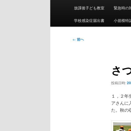
ン
放課後子ども教室
緊急時の
メ
ニ
学校感染症届出書
小規模特認
ュ
ー
投
←
前へ
稿
ナ
ビ
さ
ゲ
ー
シ
投稿日時:
2
ョ
ン
１，２年
アさんに
た。秋の