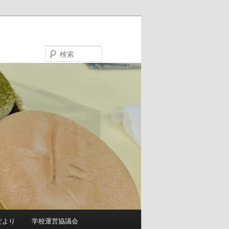
検
索
だより
学校運営協議会