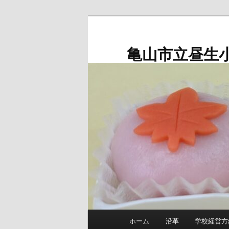
メ
イ
ン
亀山市立昼生
コ
ン
テ
ン
ツ
へ
移
動
メ
ホーム
沿革
学校経営方
イ