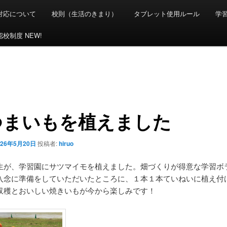
対応について
校則（生活のきまり）
タブレット使用ルール
学
校制度 NEW!
つまいもを植えました
026年5月20日
投稿者:
hiruo
生が、学習園にサツマイモを植えました。畑づくりが得意な学習ボ
入念に準備をしていただいたところに、１本１本ていねいに植え付
収穫とおいしい焼きいもが今から楽しみです！