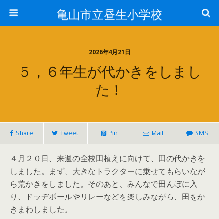
亀山市立昼生小学校
2026年4月21日
５，６年生が代かきをしまし
た！
Share
Tweet
Pin
Mail
SMS
４月２０日、来週の全校田植えに向けて、田の代かきを
しました。まず、大きなトラクターに乗せてもらいなが
ら荒かきをしました。そのあと、みんなで田んぼに入
り、ドッヂボールやリレーなどを楽しみながら、田をか
きまわしました。