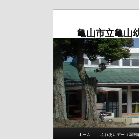
メ
サ
イ
ブ
ン
コ
亀山市立亀山
コ
ン
ン
テ
テ
ン
ン
ツ
ツ
へ
へ
移
移
動
動
メ
ホーム
ふれあいデー（園開
イ