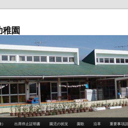
幼稚園
放）
出席停止証明書
園児の状況
園歌
沿革
重要事項