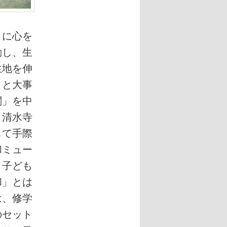
さに心を
動し、生
生地を伸
」と大事
閣」を中
、清水寺
して手際
和ミュー
。子ども
和」とは
は、修学
のセット