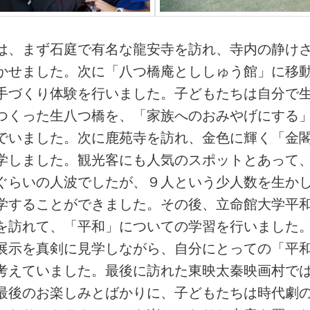
は、まず石庭で有名な龍安寺を訪れ、寺内の静け
かせました。次に「八つ橋庵とししゅう館」に移
手づくり体験を行いました。子どもたちは自分で
つくった生八つ橋を、「家族へのおみやげにする
でいました。次に鹿苑寺を訪れ、金色に輝く「金
学しました。観光客にも人気のスポットとあって
ぐらいの人波でしたが、９人という少人数を生か
学することができました。その後、立命館大学平
を訪れて、「平和」についての学習を行いました
展示を真剣に見学しながら、自分にとっての「平
考えていました。最後に訪れた東映太秦映画村で
最後のお楽しみとばかりに、子どもたちは時代劇