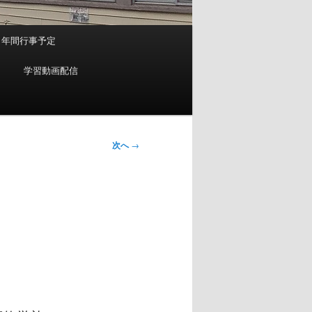
年間行事予定
）
学習動画配信
次へ
→