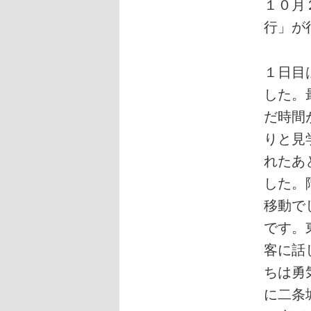
１０月
行」が
１日目
した。
だ時間
りと見
れたあ
した。
移動で
です。
客に話
ちは勇
に二条