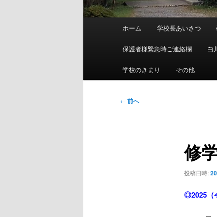
メ
ホーム
学校長あいさつ
イ
ン
保護者様緊急時ご連絡欄
白
メ
ニ
学校のきまり
その他
ュ
ー
投
←
前へ
稿
ナ
ビ
修
ゲ
ー
シ
投稿日時:
2
ョ
ン
◎2025