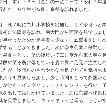
２日（木）・３日（金）の一泊二日で「令和７年
行われ、６年生が奈良・京都を訪れました。
は、朝７時に白川小学校を出発し、まず奈良へと
最初に法隆寺を訪れ、南大門から西院を見学しま
が早かったためか見学者も少なく、五重塔をはじ
学することができました。次に奈良公園に移動し
と昼食をとり、その後歩いて二月堂から東大寺を
階段や至る所に落ちている鹿の糞に足元に注意し
したが、秋晴れのさわやかな天気でとても気持ち
東大寺を見学したあと、少し時間をとって外国か
しかける「イングリッシュチャレンジ」を行い、
気を出して話しかけていました。次に京都へ移動
城を見学しました。キュッキュッと鳴る「うぐい