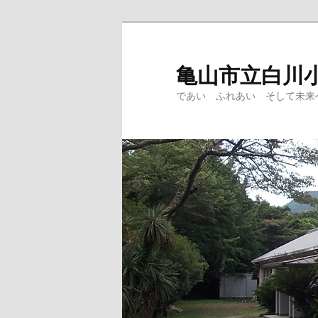
メ
イ
ン
亀山市立白川
コ
であい ふれあい そして未来
ン
テ
ン
ツ
へ
移
動