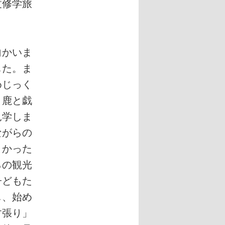
度修学旅
向かいま
した。ま
めじっく
、鹿と戯
見学しま
ながらの
よかった
らの観光
子どもた
し、始め
す張り」