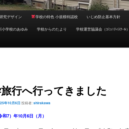
研究デザイン
学校の特色 小規模特認校
いじめ防止基本方針
川小学校のあゆみ
学校からのたより
学校運営協議会（ｺﾐｭﾆﾃｨｽｸｰﾙ
学旅行へ行ってきました
025年10月6日
投稿者:
shirakawa
（令和7）年10月6日（月）