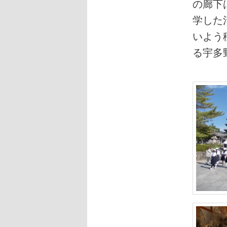
の廊下
学した
いよう
る宇多