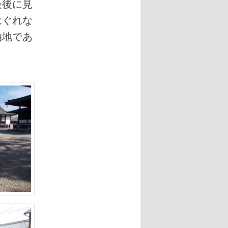
最後に見
はぐれな
泊地であ