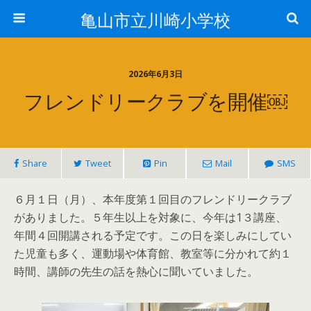
亀山市立川崎小学校
2026年6月3日
フレンドリークラブを開催￼
Share
Tweet
Pin
Mail
SMS
６月１日（月）、本年度第１回目のフレンドリークラブ
がありました。５年生以上を対象に、今年は1３講座、
年間４回開講される予定です。この日を楽しみにしてい
た児童も多く、運動場や体育館、教室等に分かれて約１
時間、講師の先生の話を熱心に聞いていました。