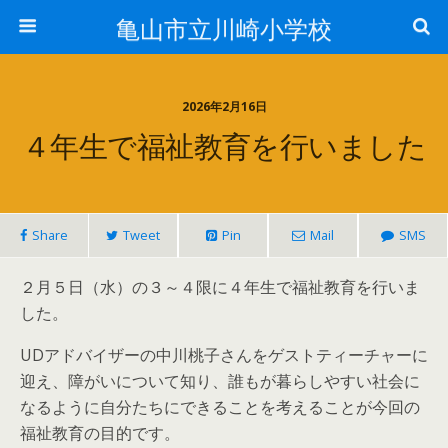
亀山市立川崎小学校
2026年2月16日
４年生で福祉教育を行いました
Share
Tweet
Pin
Mail
SMS
２月５日（水）の３～４限に４年生で福祉教育を行いま
した。
UDアドバイザーの中川桃子さんをゲストティーチャーに
迎え、障がいについて知り、誰もが暮らしやすい社会に
なるように自分たちにできることを考えることが今回の
福祉教育の目的です。