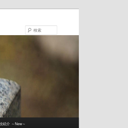
検
索
校紹介 ～New～