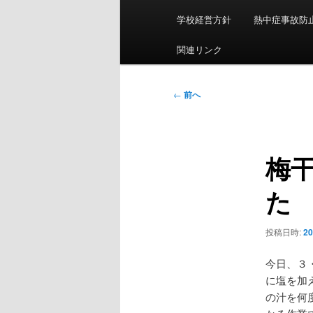
ン
学校経営方針
熱中症事故防
メ
ニ
関連リンク
ュ
ー
投
←
前へ
稿
ナ
ビ
梅
ゲ
ー
た
シ
ョ
ン
投稿日時:
2
今日、３
に塩を加
の汁を何