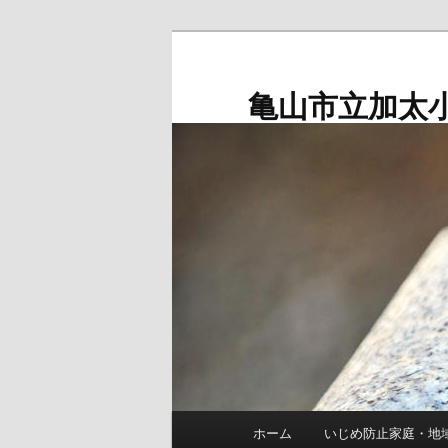
メ
イ
ン
亀山市立加太
コ
ン
テ
ン
ツ
へ
移
動
メ
ホーム
いじめ防止家庭・地
イ