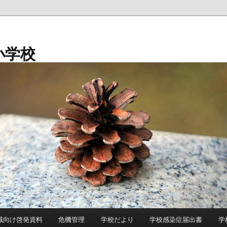
小学校
域向け啓発資料
危機管理
学校だより
学校感染症届出書
学