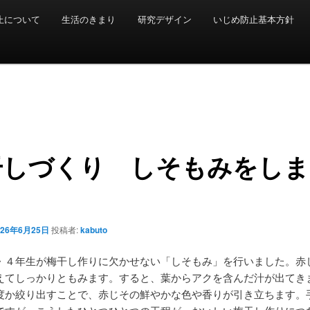
止について
生活のきまり
研究デザイン
いじめ防止基本方針
干しづくり しそもみをしま
026年6月25日
投稿者:
kabuto
・４年生が梅干し作りに欠かせない「しそもみ」を行いました。赤
えてしっかりともみます。すると、葉からアクを含んだ汁が出てき
度か絞り出すことで、赤じその鮮やかな色や香りが引き立ちます。