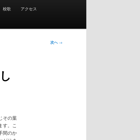
校歌
アクセス
次へ
→
し
じその葉
ます。こ
手間のか