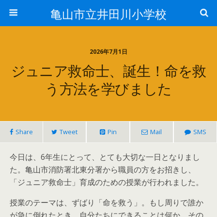
亀山市立井田川小学校
2026年7月1日
ジュニア救命士、誕生！命を救
う方法を学びました
Share
Tweet
Pin
Mail
SMS
今日は、6年生にとって、とても大切な一日となりまし
た。亀山市消防署北東分署から職員の方をお招きし、
「ジュニア救命士」育成のための授業が行われました。
授業のテーマは、ずばり「命を救う」。もし周りで誰か
が急に倒れたとき、自分たちにできることは何か。その