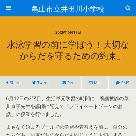
亀山市立井田川小学校
2026年6月17日
水泳学習の前に学ぼう！大切な
「からだを守るための約束」
Share
Tweet
Pin
Mail
SMS
6月12日の2限目、生活単元学習の時間に、養護教諭の草
川京子先生を講師に迎えて「プライベートゾーンのお
話」の授業を行いました。
まもなく始まるプールでの学習や着替えを前に、自分の
からだも、お友だちのからだも同じように大切にするこ