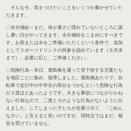
そんな今、気をつけたいことをいくつか書かせていた
だきます。
〇水分補給～まだ、体が暑さに慣れていないところに蒸
し暑い日がやってきます。水分補給をこまめにすべきで
す。お茶または水をご準備いただくという条件で、追加
としてスポーツドリンクの持参を認めています（９月末
まで）。必要に応じ、ご準備ください。
〇危険行為～本日、鹿島橋を通って登下校する児童たち
を地区ごとに集め、指導しました。鹿島橋あたりで、自
転車で走行中の中学生の荷台をつかむという危険な行為
が２度ほどあったようです。大きな事故につながりかね
ない行為なので、二度とそのような行為がないように伝
えました。してしまった子たちが名乗り出て、「ごめん
なさい」と言えると良いのですが、現時点ではまだ、報
告を受けていません。