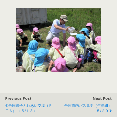
Previous Post
Next Post
合同親子ふれあい交流（Ｐ
合同市内バス見学（年長組）
ＴＡ） （５/１３）
５/２９