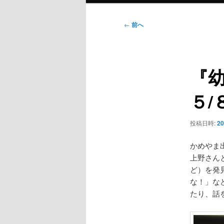
ン
メ
投
←
前へ
ニ
稿
ュ
ナ
ー
ビ
『
ゲ
ー
５/
シ
ョ
ン
投稿日時:
2
かめやま
上野さん
ど）を発
な！」な
たり、話