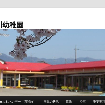
川幼稚園
★ふれあいデー（園開放）
園児の状況
園歌
沿革
重要事