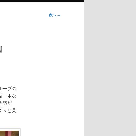
次へ
→
』
ループの
葉・木な
思議だ
くりと見