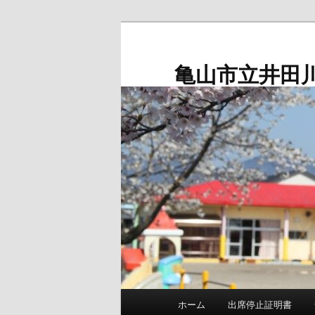
メ
イ
ン
亀山市立井田
コ
ン
テ
ン
ツ
へ
移
動
メ
ホーム
出席停止証明書
イ