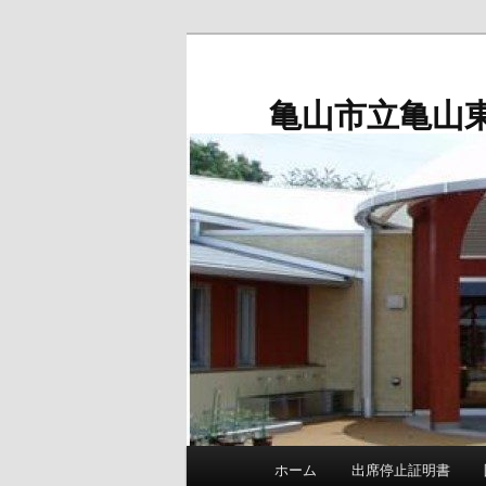
メ
イ
ン
亀山市立亀山
コ
ン
テ
ン
ツ
へ
移
動
メ
ホーム
出席停止証明書
イ