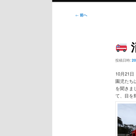
ン
メ
投
←
前へ
ニ
稿
ュ
ナ
ー
ビ
ゲ
ー
シ
投稿日時:
2
ョ
ン
10月2
園児たち
を聞きま
て、目を