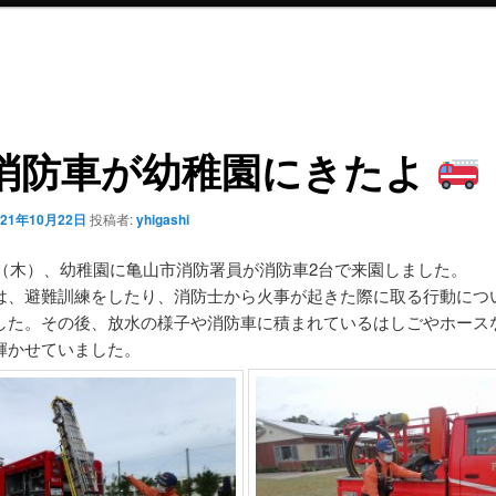
消防車が幼稚園にきたよ
021年10月22日
投稿者:
yhigashi
1日（木）、幼稚園に亀山市消防署員が消防車2台で来園しました。
は、避難訓練をしたり、消防士から火事が起きた際に取る行動につ
した。その後、放水の様子や消防車に積まれているはしごやホース
輝かせていました。