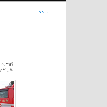
次へ
→
いての話
などを見