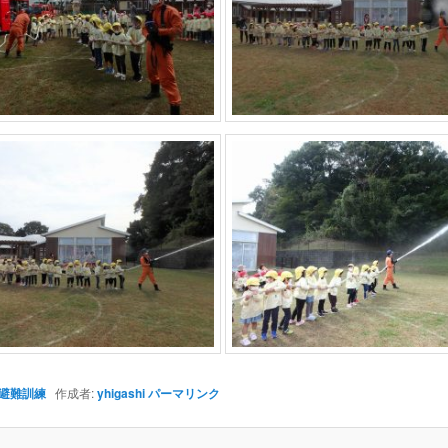
避難訓練
作成者:
yhigashi
パーマリンク