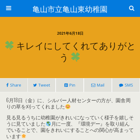
亀山市立亀山東幼稚園
2021年6月18日
キレイにしてくれてありがと
う
Share
Tweet
Pin
Mail
SMS
6月18日（金）に、シルバー人材センターの方が、園舎周
りの草を刈ってくれました
見る見るうちに幼稚園がきれいになっていく様子を嬉しそ
うに見ていました
月に一度、『環境デー』を取り組ん
でいることで、園をきれいにすることへの関心が高まって
います