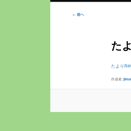
ン
メ
投
←
前へ
ニ
稿
ュ
ナ
ー
ビ
たよ
ゲ
ー
シ
ョ
たよりR
ン
作成者:
jimu