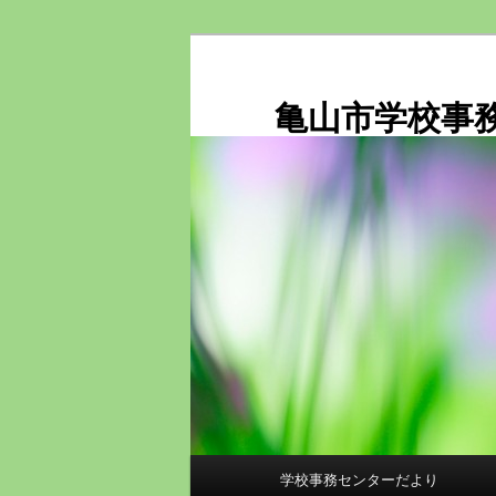
メ
イ
ン
亀山市学校事
コ
ン
テ
ン
ツ
へ
移
動
メ
学校事務センターだより
イ