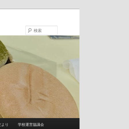
検
索
だより
学校運営協議会