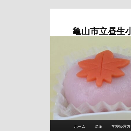
メ
イ
ン
亀山市立昼生
コ
ン
テ
ン
ツ
へ
移
動
メ
ホーム
沿革
学校経営方
イ