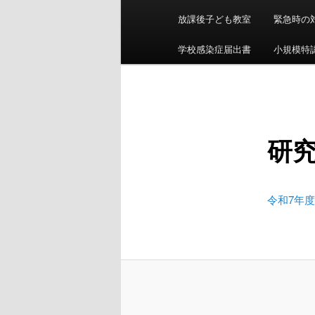
ン
放課後子ども教室
緊急時の
メ
ニ
学校感染症届出書
小規模特認
ュ
ー
研
令和7年