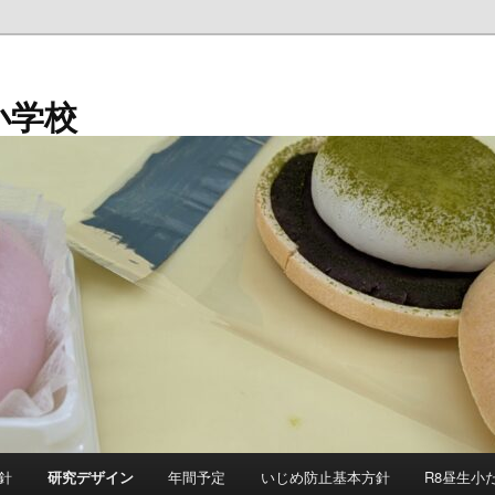
小学校
針
研究デザイン
年間予定
いじめ防止基本方針
R8昼生小