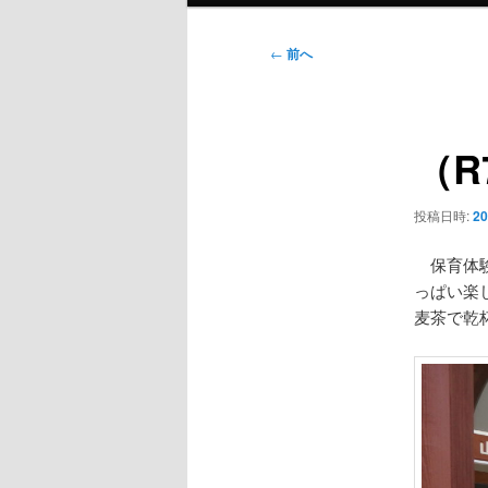
ン
メ
投
←
前へ
ニ
稿
ュ
ナ
ー
ビ
（R
ゲ
ー
シ
投稿日時:
2
ョ
ン
保育体験
っぱい楽
麦茶で乾