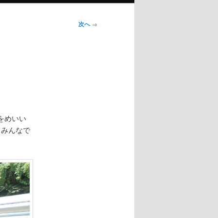
次へ
→
をめいい
とみんなで