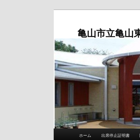
メ
イ
ン
亀山市立亀山
コ
ン
テ
ン
ツ
へ
移
動
メ
ホーム
出席停止証明書
イ