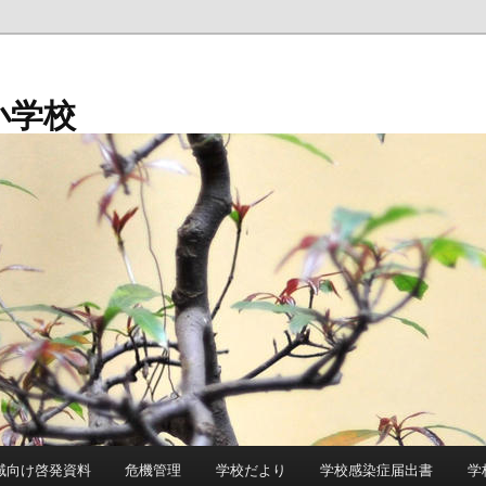
小学校
域向け啓発資料
危機管理
学校だより
学校感染症届出書
学