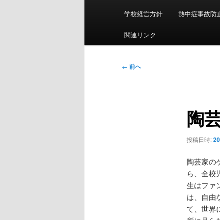
ン
学校経営方針
熱中症事故防
メ
ニ
関連リンク
ュ
ー
投
←
前へ
稿
ナ
ビ
陶
ゲ
ー
シ
投稿日時:
2
ョ
ン
陶芸家の
ら、全校
生はファ
は、自由
て、世界