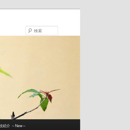
検
索
校紹介 ～New～