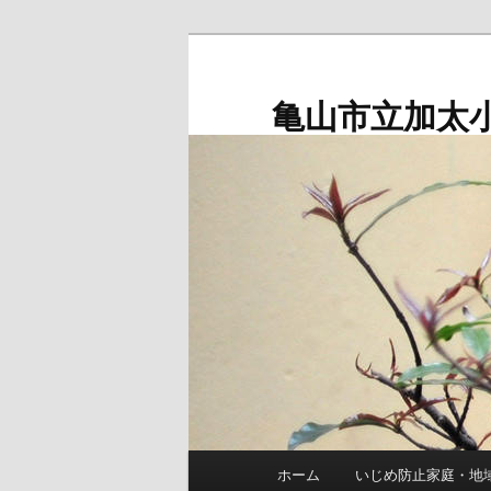
メ
イ
ン
亀山市立加太
コ
ン
テ
ン
ツ
へ
移
動
メ
ホーム
いじめ防止家庭・地
イ