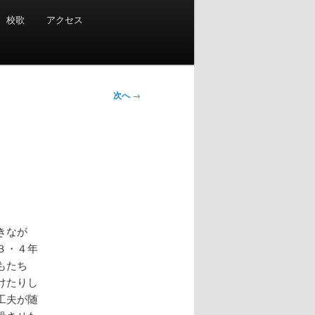
校歌
アクセス
次へ
→
きなが
３・４年
もたち
けたりし
工夫が随