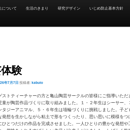
止について
生活のきまり
研究デザイン
いじめ防止基本方針
芸体験
026年7月7日
投稿者:
kabuto
ゲストティーチャーの方と亀山陶芸サークルの皆様にご指導いただ
児童が陶芸作品づくりに取り組みました。１・２年生はシーサー、
ンタジーアニマル、５・６年生は埴輪づくりに挑戦しました。子ど
な発想を生かしながら粘土で形をつくったり、思い思いに模様をつ
にひとつだけの作品を完成させました。一人ひとりの豊かな発想や