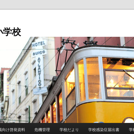
小学校
域向け啓発資料
危機管理
学校だより
学校感染症届出書
学