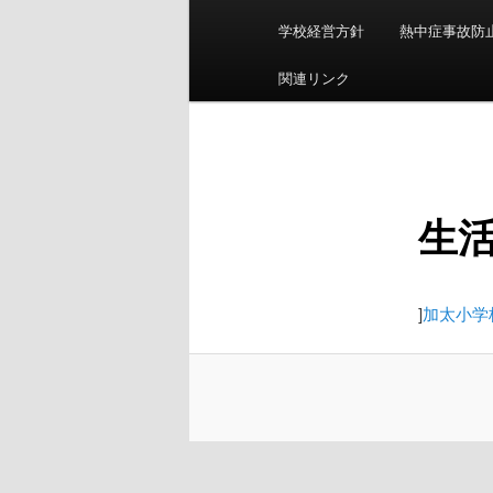
ン
学校経営方針
熱中症事故防
メ
ニ
関連リンク
ュ
ー
生
]
加太小学