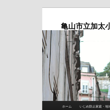
メ
イ
ン
亀山市立加太
コ
ン
テ
ン
ツ
へ
移
動
メ
ホーム
いじめ防止家庭・地
イ