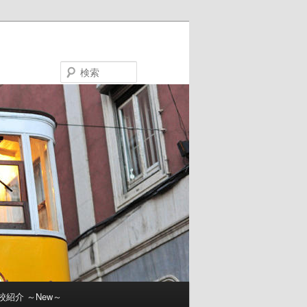
検
索
校紹介 ～New～