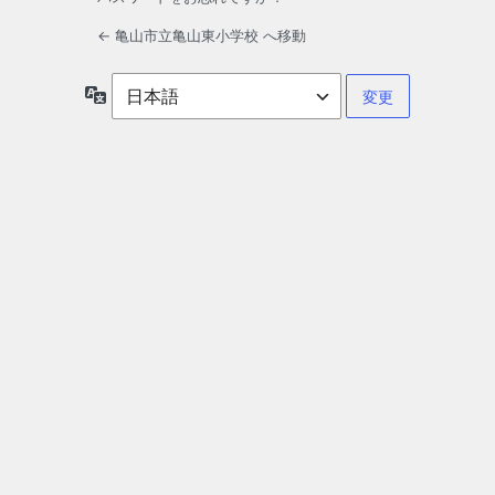
← 亀山市立亀山東小学校 へ移動
言
語