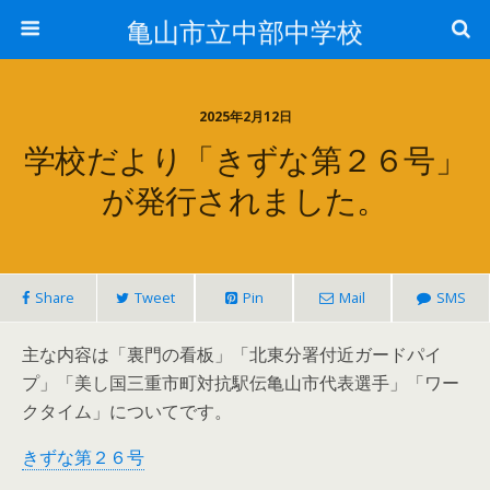
亀山市立中部中学校
2025年2月12日
学校だより「きずな第２６号」
が発行されました。
Share
Tweet
Pin
Mail
SMS
主な内容は「裏門の看板」「北東分署付近ガードパイ
プ」「美し国三重市町対抗駅伝亀山市代表選手」「ワー
クタイム」についてです。
きずな第２６号